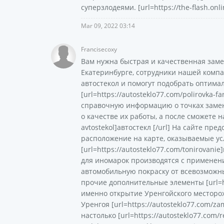
суперзлодеями. [url=https://the-flash.onli
Mar 09, 2022 03:14
Francisecoxy
Вам нужна быстрая и качественная заме
Екатеринбурге, сотрудники нашей компа
автостекол и помогут подобрать оптима
[url=https://autosteklo77.com/polirovka-
справочную информацию о точках замена
о качестве их работы, а после сможете н
avtostekol]автостекл [/url] На сайте п
расположение на карте, оказываемые ус
[url=https://autosteklo77.com/tonirovan
для иномарок производятся с применен
автомобильную покраску от всевозможны
прочие дополнительные элементы [url=htt
именно открытие Уренгойского месторо
Уренгоя [url=https://autosteklo77.com/za
настолько [url=https://autosteklo77.com/