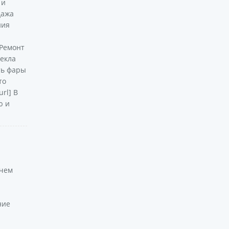
 и
дажа
ния
]Ремонт
текла
ть фары
то
rl] В
ю и
 чем
ние