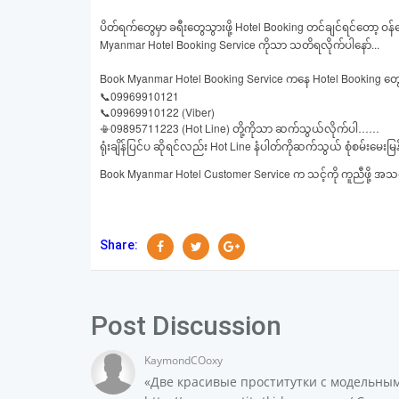
Hotel Booking
ပိတ်ရက်တွေမှာ
ခရီးတွေသွားဖို့
တင်ချင်ရင်တော့
ဝန်
Myanmar Hotel Booking Service
...
ကိုသာ
သတိရလိုက်ပါနော်
Book Myanmar Hotel Booking Service
Hotel Booking
ကနေ
တွ
09969910121
📞
09969910122 (Viber)
📞
09895711223 (Hot Line)
……
📳
တို့ကိုသာ
ဆက်သွယ်လိုက်ပါ
Hot Line
ရုံးချိန်ပြင်ပ
ဆိုရင်လည်း
နံပါတ်ကိုဆက်သွယ်
စုံစမ်းမေးမြ
Book Myanmar Hotel Customer Service
က
သင့်ကို
ကူညီဖို့
အသင့်
Share:
Post Discussion
KaymondCOoxy
«Две красивые проститутки с модельны