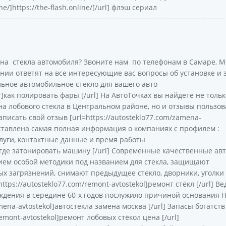
ne/]https://the-flash.online/[/url] флэш сериал
на стекла автомобиля? Звоните нам по телефонам в Самаре, М
нии ответят на все интересующие вас вопросы об установке и 
льное автомобильное стекло для вашего авто
far]как полировать фары [/url] На АвтоТочках вы найдете не тольк
 лобового стекла в Центральном районе, но и отзывы пользов
аписать свой отзыв [url=https://autosteklo77.com/zamena-
редставлена самая полная информация о компаниях с профилем :
луги, контактные данные и время работы
ie]где затонировать машину [/url] Современные качественные ав
ием особой методики под названием для стекла, защищают
х загрязнений, снимают предыдущее стекло, дворники, уголки
ps://autosteklo77.com/remont-avtostekol]ремонт стёкл [/url] Ве
ждения в середине 60-х годов послужило причиной основания 
mena-avtostekol]автостекла замена москва [/url] Запасы богатст
remont-avtostekol]ремонт лобовых стёкол цена [/url]