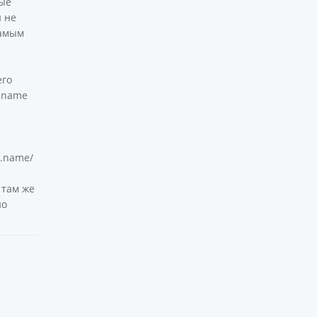
вые
 не
самым
его
a.name
a.name/
 там же
но