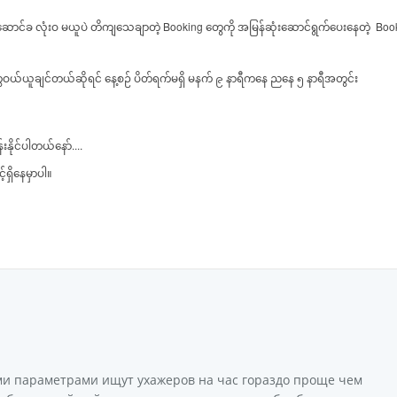
Booking
Boo
ဆောင်ခ
လုံးဝ
မယူပဲ
တိကျသေချာတဲ့
တွေကို
အမြန်ဆုံးဆောင်ရွက်ပေးနေတဲ့
ေဝယ်ယူချင်တယ်ဆိုရင်
နေ့စဉ်
ပိတ်ရက်မရှိ
မနက်
၉
နာရီကနေ
ညနေ
၅
နာရီအတွင်း
....
န်းနိုင်ပါတယ်နော်
ရှိနေမှာပါ။
ми параметрами ищут ухажеров на час гораздо проще чем