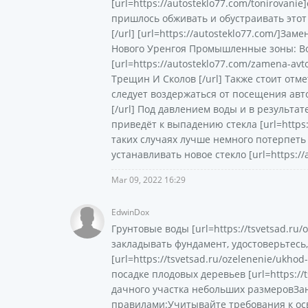
[url=https://autosteklo77.com/tonirovani
пришлось обживать и обустраивать этот [
[/url] [url=https://autosteklo77.com/]З
Нового Уренгоя Промышленные зоны: В
[url=https://autosteklo77.com/zamena-avto
Трещин И Сколов [/url] Также стоит отм
следует воздержаться от посещения авто
[/url] Под давлением воды и в результ
приведёт к выпадению стекла [url=https:/
таких случаях лучше немного потерпеть
устанавливать новое стекло [url=https://
Mar 09, 2022 16:29
EdwinDox
Грунтовые воды [url=https://tsvetsad.ru/
закладывать фундамент, удостоверьтесь,
[url=https://tsvetsad.ru/ozelenenie/ukh
посадке плодовых деревьев [url=https://
дачного участка небольших размеровЗа
правилами:Учитывайте требования к ос