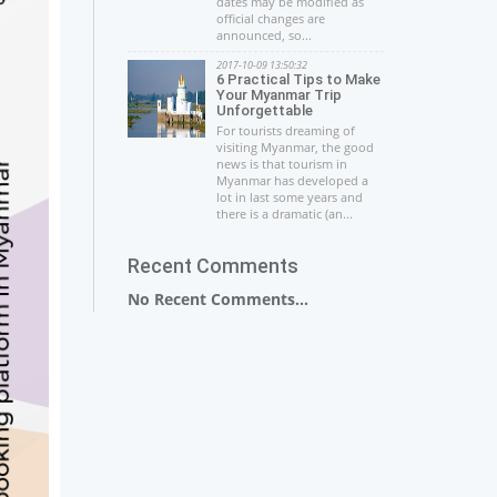
dates may be modified as
official changes are
announced, so...
2017-10-09 13:50:32
6 Practical Tips to Make
Your Myanmar Trip
Unforgettable
For tourists dreaming of
visiting Myanmar, the good
news is that tourism in
Myanmar has developed a
lot in last some years and
there is a dramatic (an...
Recent Comments
No Recent Comments...