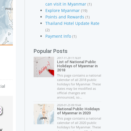
can visit in Myanmar
(1)
Explore Myanmar
(19)
Points and Rewards
(1)
Thailand Hotel Update Rate
(2)
Payment Info
(1)
Popular Posts
2017-11-29 11:16:01
List of National Public
Holidays of Myanmar in
2018
This page contains a national
calendar of all 2018 public
holidays for Myanmar. These
ial
dates may be modified as
official changes are
announced, so...
2020-01-25 09:19:44
National Public Holidays
of Myanmar in 2020
This page contains a national
calendar of all 2020 public
holidays for Myanmar. These