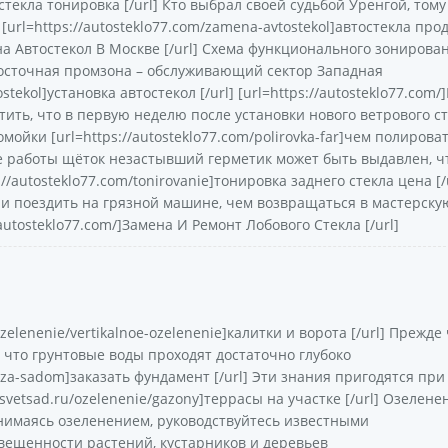
e]стекла тонировка [/url] Кто выбрал своей судьбой Уренгой, тому
url=https://autosteklo77.com/zamena-avtostekol]автостекла про
амена Автостекол В Москве [/url] Схема функционального зонирова
осточная промзона – обслуживающий сектор Западная
stekol]установка автостекол [/url] [url=https://autosteklo77.com/
етить, что в первую неделю после установки нового ветрового с
мойки [url=https://autosteklo77.com/polirovka-far]чем полирова
ате работы щёток незастывший герметик может быть выдавлен, ч
/autosteklo77.com/tonirovanie]тонировка заднего стекла цена [/u
 и поездить на грязной машине, чем возвращаться в мастерску
autosteklo77.com/]Замена И Ремонт Лобового Стекла [/url]
ozelenenie/vertikalnoe-ozelenenie]калитки и ворота [/url] Прежде
 что грунтовые воды проходят достаточно глубоко
od-za-sadom]заказать фундамент [/url] Эти знания пригодятся при
tsvetsad.ru/ozelenenie/gazony]террасы на участке [/url] Озелене
нимаясь озеленением, руководствуйтесь известными
вещенности растений, кустарников и деревьев