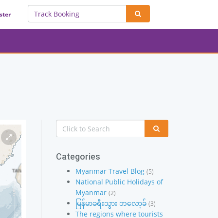
ster
Categories
Myanmar Travel Blog
(5)
National Public Holidays of
Myanmar
(2)
မြန်မာခရီးသွား ဘလော့ခ်
(3)
The regions where tourists