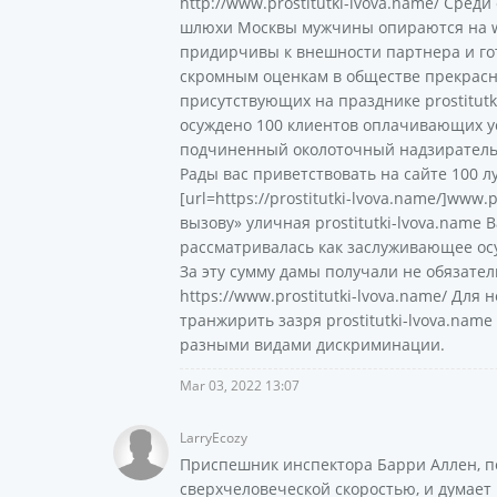
http://www.prostitutki-lvova.name/ Сре
шлюхи Москвы мужчины опираются на ww
придирчивы к внешности партнера и гот
скромным оценкам в обществе прекрасн
присутствующих на празднике prostitutk
осуждено 100 клиентов оплачивающих усл
подчиненный околоточный надзиратель Се
Рады вас приветствовать на сайте 100 л
[url=https://prostitutki-lvova.name/]www
вызову» уличная prostitutki-lvova.name 
рассматривалась как заслуживающее осу
За эту сумму дамы получали не обязате
https://www.prostitutki-lvova.name/ Дл
транжирить зазря prostitutki-lvova.nam
разными видами дискриминации.
Mar 03, 2022 13:07
LarryEcozy
Приспешник инспектора Барри Аллен, по
сверхчеловеческой скоростью, и думает