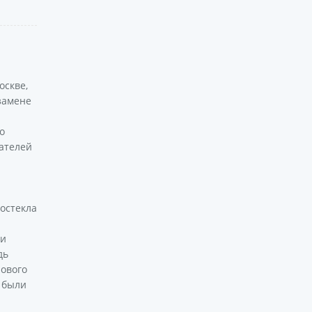
оскве,
замене
о
ателей
тостекла
 и
дь
Нового
в были